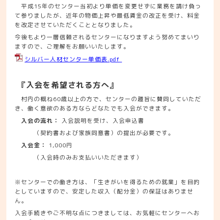
平成15年のセンター当初より単価を変更せずに業務を請け負っ
て参りましたが、近年の物価上昇や最低賃金の改正を受け、料金
を改定させていただくこととなりました。
今後もより一層信頼されるセンターになりますよう努めてまいり
ますので、ご理解をお願いいたします。
シルバー人材センター単価表.pdf
『入会を希望される方へ』
村内の概ね60歳以上の方で、センターの趣旨に賛同していただ
き、働く意欲のある方ならどなたでも入会ができます。
入会の流れ：
入会説明を受け、入会申込書
（契約書および家族同意書）の提出が必要です。
入会金：
1,000円
（入会時のみお支払いいただきます）
※センターでの働き方は、「生きがいを得るための就業」を目的
としていますので、安定した収入（配分金）の保証はありませ
ん。
入会手続きやご不明な点につきましては、お気軽にセンターへお