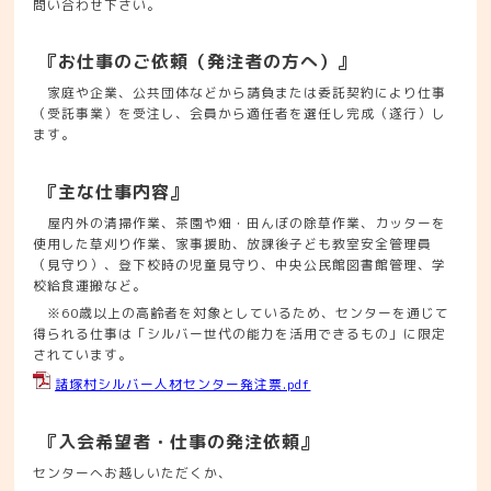
問い合わせ下さい。
『お仕事のご依頼（発注者の方へ）』
家庭や企業、公共団体などから請負または委託契約により仕事
（受託事業）を受注し、会員から適任者を選任し完成（遂行）し
ます。
『主な仕事内容』
屋内外の清掃作業、茶園や畑・田んぼの除草作業、カッターを
使用した草刈り作業、家事援助、放課後子ども教室安全管理員
（見守り）、登下校時の児童見守り、中央公民館図書館管理、学
校給食運搬など。
※60歳以上の高齢者を対象としているため、センターを通じて
得られる仕事は「シルバー世代の能力を活用できるもの」に限定
されています。
諸塚村シルバー人材センター発注票.pdf
『入会希望者・仕事の発注依頼』
センターへお越しいただくか、