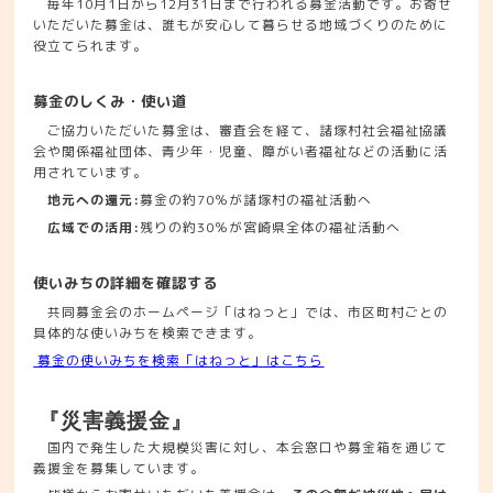
毎年10月1日から12月31日まで行われる募金活動です。お寄せ
いただいた募金は、誰もが安心して暮らせる地域づくりのために
役立てられます。
募金のしくみ・使い道
ご協力いただいた募金は、審査会を経て、諸塚村社会福祉協議
会や関係福祉団体、青少年・児童、障がい者福祉などの活動に活
用されています。
地元への還元:
募金の約70％が諸塚村の福祉活動へ
広域での活用:
残りの約30％が宮崎県全体の福祉活動へ
使いみちの詳細を確認する
共同募金会のホームページ「はねっと」では、市区町村ごとの
具体的な使いみちを検索できます。
募金の使いみちを検索「はねっと」はこちら
『災害義援金』
国内で発生した大規模災害に対し、本会窓口や募金箱を通じて
義援金を募集しています。